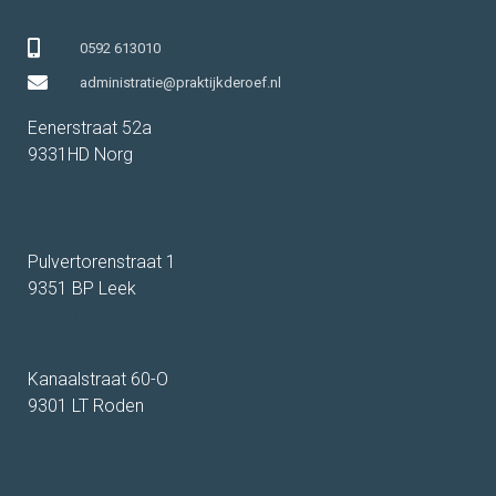
0592 613010
administratie@praktijkderoef.nl
Eenerstraat 52a
9331HD Norg
Pulvertorenstraat 1
9351 BP Leek
(0594) 764 996
Kanaalstraat 60-O
9301 LT Roden
0592 613010